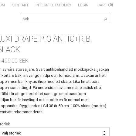
0
OM
KONTAKT
INTEGRITETSPOLICY
LOGIN
LUXI DRAPE PIG ANTIC+RIB,
BLACK
 499,00
SEK
n av våra storsäljare. Svart antikbehandlad mockajacka. jackan
r kortare bak, insvängd midja och formad ärm. Jackan är helt
ppen men kan knytas ihop med ett skärp. Lika fin att bära
ppen som stängd. På undersidan av ärmen är elastisk ribb
nfälld för att ge flexibilitet samt ge smal passform.
idjan bak är insvängd och storleken är normal men
roppsnära. Ryggländen i Stl 38 är 50 cm. 100% skinn (mocka)
emtvätt rekommenderas.
torlek
Välj storlek