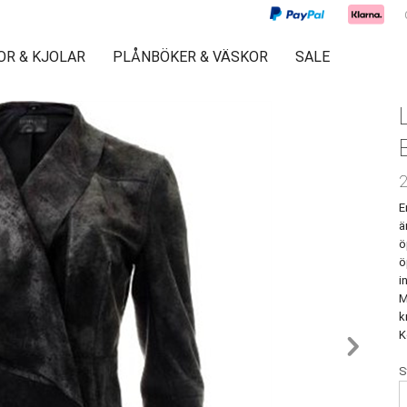
OR & KJOLAR
PLÅNBÖKER & VÄSKOR
SALE
2
E
ä
ö
ö
i
M
k
K
S